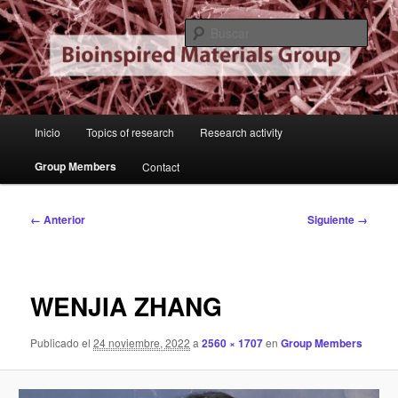
Ir
Institute of Material Sciences of Madrid
al
Busc
contenido
principal
Bioinspired Materials Group
Menú
Inicio
Topics of research
Research activity
principal
Group Members
Contact
Navegador
← Anterior
Siguiente →
de
imágenes
WENJIA ZHANG
Publicado el
24 noviembre, 2022
a
2560 × 1707
en
Group Members