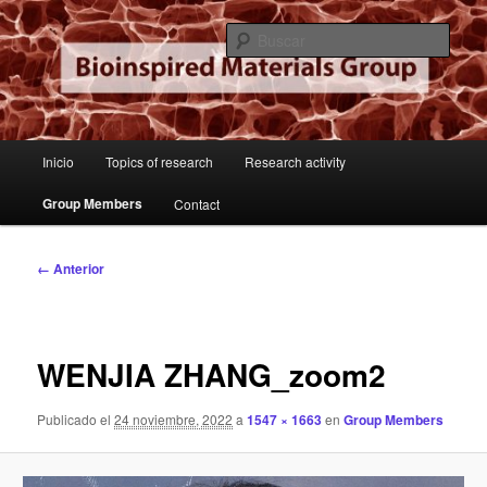
Ir
Institute of Material Sciences of Madrid
al
Busc
contenido
principal
Bioinspired Materials Group
Menú
Inicio
Topics of research
Research activity
principal
Group Members
Contact
Navegador
← Anterior
de
imágenes
WENJIA ZHANG_zoom2
Publicado el
24 noviembre, 2022
a
1547 × 1663
en
Group Members