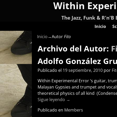
Within Exper
The Jazz, Funk & R'n'B 
Inicio
Sc
Inicio
→Autor
Fito
Archivo del Autor:
F
Adolfo González Grus
Publicado el
19 septiembre, 2010
por
Fi
Within Experimental Error ‘s guitar, tru
Malayan Gypsies and trumpet and vocals 
theoretical physics of all kind (Condens
Sigue leyendo →
Publicado en
Members