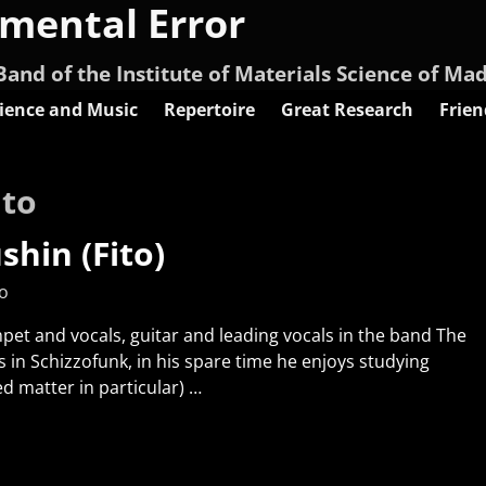
imental Error
Band of the Institute of Materials Science of Ma
ience and Music
Repertoire
Great Research
Frien
ito
hin (Fito)
to
mpet and vocals, guitar and leading vocals in the band The
in Schizzofunk, in his spare time he enjoys studying
ed matter in particular)
…