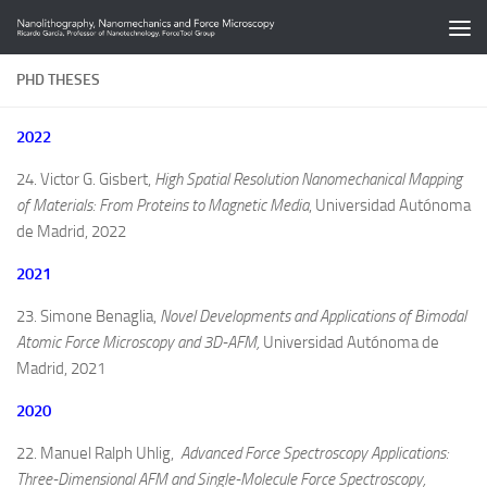
Saltar al contenido
PHD THESES
2022
24. Victor G. Gisbert,
High Spatial Resolution Nanomechanical Mapping
of Materials: From Proteins to Magnetic Media
, Universidad Autónoma
de Madrid, 2022
2021
23. Simone Benaglia,
Novel Developments and Applications of Bimodal
Atomic Force Microscopy and 3D-AFM
,
Universidad Autónoma de
Madrid, 2021
2020
22. Manuel Ralph Uhlig,
Advanced Force Spectroscopy Applications:
Three-Dimensional AFM and Single-Molecule Force Spectroscopy,