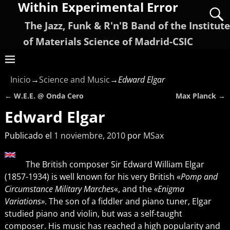
Within Experimental Error
The Jazz, Funk & R'n'B Band of the Institute
of Materials Science of Madrid-CSIC
Inicio
→
Science and Music
→
Edward Elgar
←
W.E.E. @ Onda Cero
Max Planck
→
Navegación de entradas
Edward Elgar
Publicado el
1 noviembre, 2010
por
MSax
The British composer Sir Edward William Elgar
(1857-1934) is well known for his very British «
Pomp and
Circumstance Military Marches
«, and the
«Enigma
Variations»
. The son of a fiddler and piano tuner, Elgar
studied piano and violin, but was a self-taught
composer. His music has reached a high popularity and