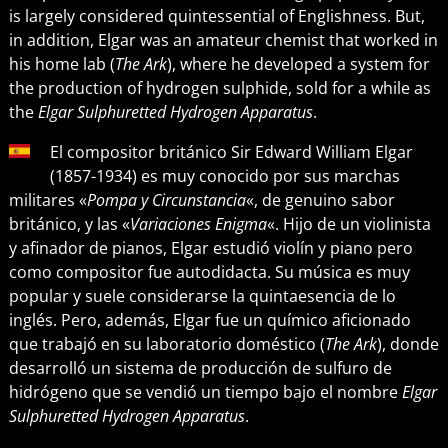
is largely considered quintessential of Englishness. But,
in addition, Elgar was an amateur chemist that worked in
his home lab (
The Ark
), where he developed a system for
the production of hydrogen sulphide, sold for a while as
the
Elgar Sulphuretted Hydrogen Apparatus
.
El compositor británico Sir Edward William Elgar
(1857-1934) es muy conocido por sus marchas
militares «
Pompa y Circunstancia
«, de genuino sabor
británico, y las «
Variaciones Enigma
«. Hijo de un violinista
y afinador de pianos, Elgar estudió violín y piano pero
como compositor fue autodidacta. Su música es muy
popular y suele considerarse la quintaesencia de lo
inglés. Pero, además, Elgar fue un químico aficionado
que trabajó en su laboratorio doméstico (
The Ark
), donde
desarrolló un sistema de producción de sulfuro de
hidrógeno que se vendió un tiempo bajo el nombre
Elgar
Sulphuretted Hydrogen Apparatus
.