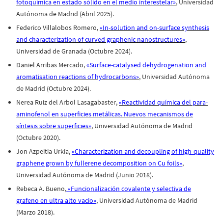
fotoquímica en estado sólido en el medio interestelar»
, Universidad
Autónoma de Madrid (Abril 2025).
Federico Villalobos Romero,
«In-solution and on-surface synthesis
and characterization of curved graphenic nanostructures»
,
Universidad de Granada (Octubre 2024).
Daniel Arribas Mercado,
«Surface-catalysed dehydrogenation and
aromatisation reactions of hydrocarbons»
, Universidad Autónoma
de Madrid (Octubre 2024).
Nerea Ruiz del Arbol Lasagabaster,
«Reactividad química del para-
aminofenol en superficies metálicas. Nuevos mecanismos de
síntesis sobre superficies»
, Universidad Autónoma de Madrid
(Octubre 2020).
Jon Azpeitia Urkia,
«Characterization and decoupling of high-quality
graphene grown by fullerene decomposition on Cu foils»
,
Universidad Autónoma de Madrid (Junio 2018).
Rebeca A. Bueno,
«Funcionalización covalente y selectiva de
grafeno en ultra alto vacío»
, Universidad Autónoma de Madrid
(Marzo 2018).