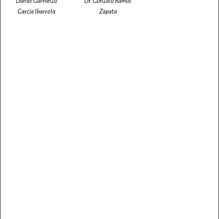
Daniel Garranzo
Dr. Gonzalo Ramos
García Ibarrola
Zapata