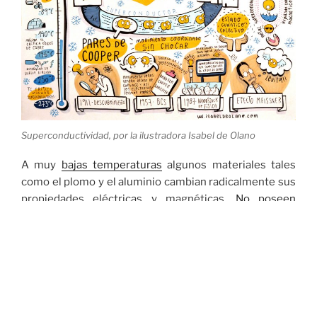
Superconductividad, por la ilustradora Isabel de Olano
A muy
bajas temperaturas
algunos materiales tales
como el plomo y el aluminio cambian radicalmente sus
propiedades eléctricas y magnéticas.
No poseen
resistencia eléctrica
por lo que el superconductor es
un conductor perfecto y la conducción de los
electrones se realiza
sin pérdidas de energía
. Los
superconductores además expulsan el campo
magnético –
efecto Meissner
– lo que da lugar a
fenómenos de levitación muy espectaculares.