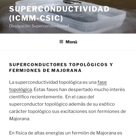
Saltar
SUPERCONDUCTIVIDAD
al
(ICMM-CSIC)
contenido
Divulgación Superconductividad
Menú
SUPERCONDUCTORES TOPOLÓGICOS Y
FERMIONES DE MAJORANA
La superconductividad topológica es una
fase
topológica
. Estas fases han despertado mucho interés
científico recientemente. En el caso del
superconductor topológico además de su exótico
carácter topológico sus excitaciones son
fermiones de
Majorana
.
En física de altas energías un fermión de Majorana es