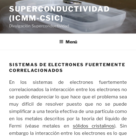
Saltar
SUPERCONDUCTIVIDAD
al
(ICMM-CSIC)
contenido
Divulgación Superconductividad
Menú
SISTEMAS DE ELECTRONES FUERTEMENTE
CORRELACIONADOS
En los sistemas de electrones fuertemente
correlacionados la interacción entre los electrones no
se puede despreciar lo que hace que el problema sea
muy difícil de resolver puesto que no se puede
simplificar a una teoría efectiva de una partícula como
en los metales descritos por la teoría del líquido de
Fermi (véase metales en
sólidos cristalinos
). Sin
embargo la interacción entre los electrones es lo que