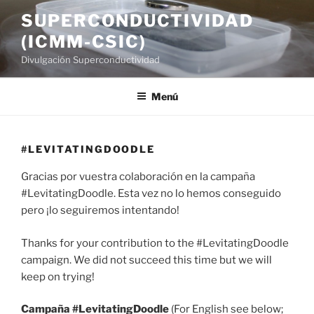
Saltar
SUPERCONDUCTIVIDAD
al
(ICMM-CSIC)
contenido
Divulgación Superconductividad
Menú
#LEVITATINGDOODLE
Gracias por vuestra colaboración en la campaña
#LevitatingDoodle. Esta vez no lo hemos conseguido
pero ¡lo seguiremos intentando!
Thanks for your contribution to the #LevitatingDoodle
campaign. We did not succeed this time but we will
keep on trying!
Campaña #LevitatingDoodle
(For English see below;