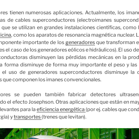
res tienen numerosas aplicaciones. Actualmente, los iman
as de cables superconductores (electroimanes supercondu
que se utilizan en grandes instalaciones científicas, como
icina
, como los aparatos de resonancia magnética nuclear. 
mponente importante de los
generadores
que transforman e
es el caso de los generadores eólicos e hidráulicos). El uso 
conductoras disminuyen las pérdidas mecánicas en la prod
sta forma disminuye de forma muy importante el peso y las
el uso de generadores superconductores disminuye la d
ras que componen los imanes convencionales.
ores se pueden también fabricar detectores ultrase
ndo el efecto Josephson. Otras aplicaciones que están en m
elevantes para la
eficiencia energética
(por ej. cables que con
rgía) y
transportes
(trenes que levitan).