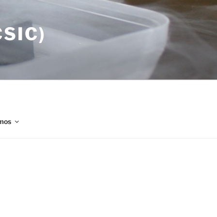
SIC)
mos