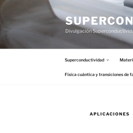
Saltar
al
SUPERCON
contenido
Divulgación Superconductivid
Superconductividad
Materi
Física cuántica y transiciones de f
APLICACIONES