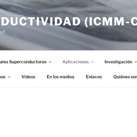
DUCTIVIDAD (ICMM-C
ad
ales Superconductores
Aplicaciones
Investigación
ase
Vídeos
En los medios
Enlaces
Quiénes so