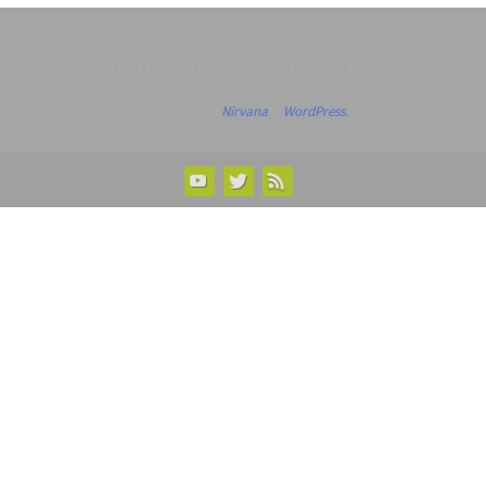
Nanostructured Hybrid, Biohybrid and Porous Materials Group
Funciona con
Nirvana
&
WordPress.