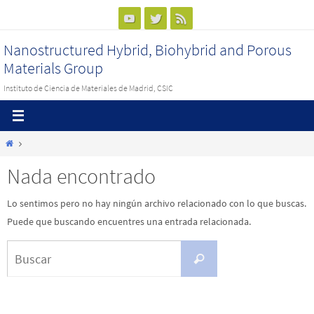
Ir
al
Nanostructured Hybrid, Biohybrid and Porous
contenido
Materials Group
Instituto de Ciencia de Materiales de Madrid, CSIC
Inicio
Nada encontrado
Lo sentimos pero no hay ningún archivo relacionado con lo que buscas.
Puede que buscando encuentres una entrada relacionada.
Buscar:
Buscar