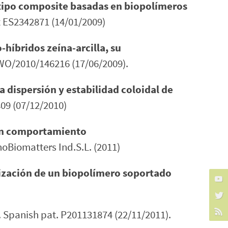
tipo composite basadas en biopolímeros
t ES2342871 (14/01/2009)
híbridos zeína-arcilla, su
 WO/2010/146216 (17/06/2009).
 dispersión y estabilidad coloidal de
09 (07/12/2010)
on comportamiento
oBiomatters Ind.S.L. (2011)
ización de un biopolímero soportado
. Spanish pat. P201131874 (22/11/2011).