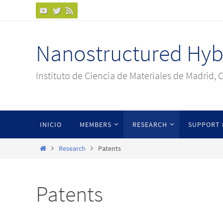
Ir
al
contenido
Nanostructured Hybr
Instituto de Ciencia de Materiales de Madrid, 
Ir
INICIO
MEMBERS
RESEARCH
SUPPORT 
al
contenido
Inicio
Research
Patents
Patents