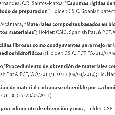
 Fernandes, C.R. Santos-Matos, “
Espumas rígidas de 
étodo de preparación
” Holder: CSIC. Spanish paten
 Alcântara, “
Materiales composites basados en bio-
tos materiales
”; Holder: CSIC. Spanish Pat. & PCT,
cillas fibrosas como coadyuvantes para mejorar la
edios hidrofílicos
«; Holder: CSIC. PCT ES2010/0708
o,“
Procedimiento de obtención de materiales c
ish Pat & PCT, WO/2011/110711 (08/03/2010); Lic. Nan
ión de material carbonoso obtenible por carbon
P201130835 (23/05/2011).
 procedimiento de obtención y uso
«, Holder: CSIC