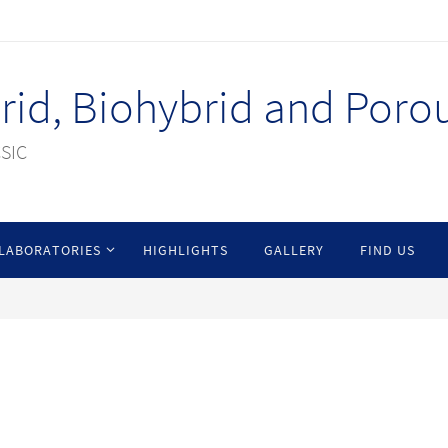
id, Biohybrid and Porou
CSIC
LABORATORIES
HIGHLIGHTS
GALLERY
FIND US