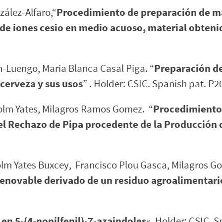
zález-Alfaro,“
Procedimiento de preparación de m
de iones cesio en medio acuoso, material obtenid
n-Luengo, Maria Blanca Casal Piga. “
Preparación de
cerveza y sus usos
” . Holder: CSIC. Spanish pat. P
colm Yates, Milagros Ramos Gomez. “
Procedimiento 
el Rechazo de Pipa procedente de la Producción d
olm Yates Buxcey, Francisco Plou Gasca, Milagros G
renovable derivado de un residuo agroalimentari
en 5-(4-nonilfenil)-7-azaindoles
«, Holder: CSIC, 