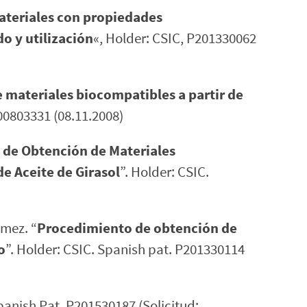
ateriales con propiedades
o y utilización
«, Holder: CSIC, P201330062
 materiales biocompatibles a partir de
200803331 (08.11.2008)
de Obtención de Materiales
e Aceite de Girasol
”. Holder: CSIC.
omez. “
Procedimiento de obtención de
o
”. Holder: CSIC. Spanish pat. P201330114
Spanish Pat. P201530187 (Solicitud: