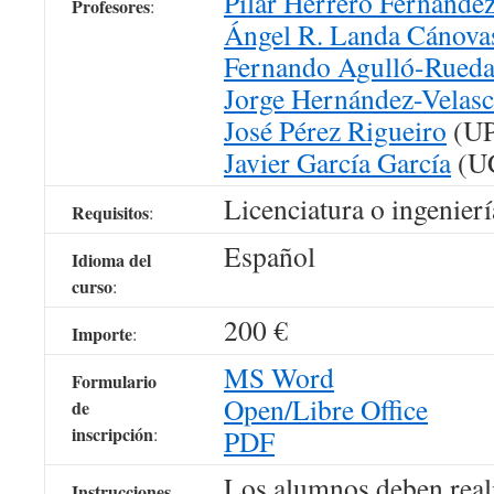
Pilar Herrero Fernánde
Profesores
:
Ángel R. Landa Cánova
Fernando Agulló-Rued
Jorge Hernández-Velas
José Pérez Rigueiro
(U
Javier García García
(UC
Licenciatura o ingenierí
Requisitos
:
Español
Idioma del
curso
:
200 €
Importe
:
MS Word
Formulario
Open/Libre Office
de
inscripción
:
PDF
Los alumnos deben real
Instrucciones