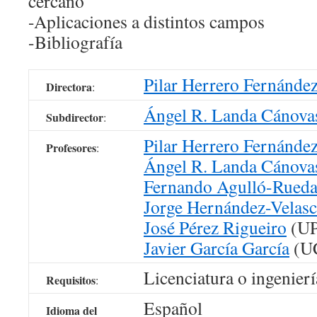
cercano
-Aplicaciones a distintos campos
-Bibliografía
Pilar Herrero Fernánde
Directora
:
Ángel R. Landa Cánova
Subdirector
:
Pilar Herrero Fernánde
Profesores
:
Ángel R. Landa Cánova
Fernando Agulló-Rued
Jorge Hernández-Velas
José Pérez Rigueiro
(U
Javier García García
(UC
Licenciatura o ingenierí
Requisitos
:
Español
Idioma del