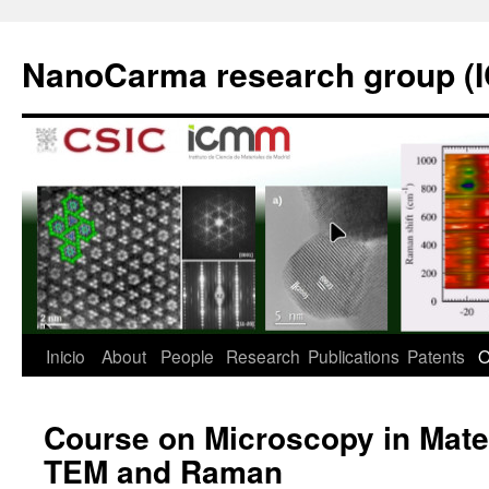
Saltar
al
NanoCarma research group (
contenido
Inicio
About
People
Research
Publications
Patents
O
Course on Microscopy in Mate
TEM and Raman