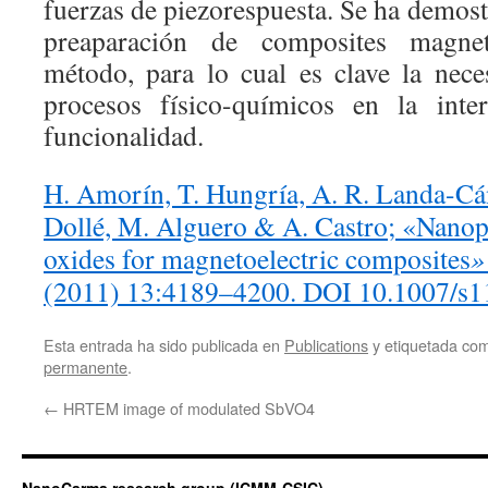
fuerzas de piezorespuesta. Se ha demostr
preaparación de composites magnet
método, para lo cual es clave la nece
procesos físico-químicos en la inte
funcionalidad.
H. Amorín, T. Hungría, A. R. Landa-Cá
Dollé, M. Alguero & A. Castro; «Nanop
oxides for magnetoelectric composites
»
(2011) 13:4189–4200. DOI 10.1007/s
Esta entrada ha sido publicada en
Publications
y etiquetada c
permanente
.
←
HRTEM image of modulated SbVO4
NanoCarma research group (ICMM-CSIC)