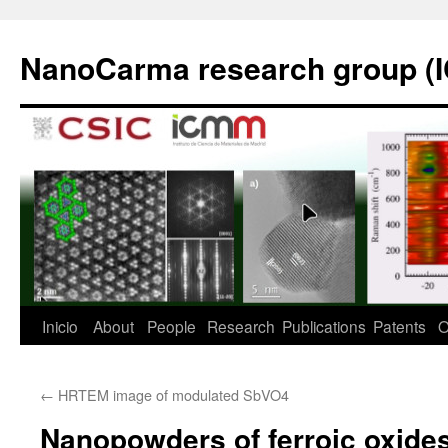
Saltar
al
NanoCarma research group (
contenido
Inicio
About
People
Research
Publications
Patents
O
←
HRTEM image of modulated SbVO4
Nanopowders of ferroic oxides